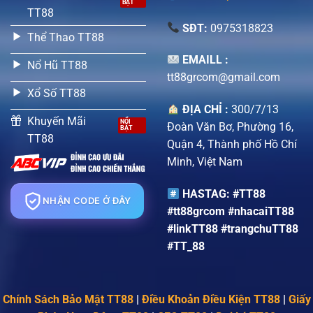
TT88
SĐT:
0975318823
Thể Thao TT88
EMAILL :
Nổ Hũ TT88
tt88grcom@gmail.com
Xổ Số TT88
ĐỊA CHỈ :
300/7/13
Khuyến Mãi
Đoàn Văn Bơ, Phường 16,
TT88
Quận 4, Thành phố Hồ Chí
Minh, Việt Nam
HASTAG: #TT88
NHẬN CODE Ở ĐÂY
#tt88grcom #nhacaiTT88
#linkTT88 #trangchuTT88
#TT_88
Chính Sách Bảo Mật TT88
|
Điều Khoản Điều Kiện TT88
|
Giấy