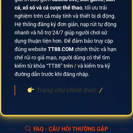
cá, xổ số và cá cược thể thao
, tối ưu trải
nghiệm trên cả máy tính và thiết bị di động.
Hệ thống đăng ký đơn giản, nạp rút tự động
nhanh và hỗ trợ 24/7 giúp người chơi sử
dụng thuận tiện hơn. Để đảm bảo truy cập
đúng website
TT88.COM
chính thức và hạn
chế rủi ro giả mạo, người dùng có thể tìm
kiếm từ khóa “TT88” trên
/
và kiểm tra kỹ
đường dẫn trước khi đăng nhập.
Trang chủ chính thức:
/
FAQ - CÂU HỎI THƯỜNG GẶP