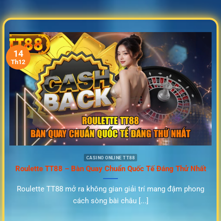
14
Th12
CASINO ONLINE TT88
Roulette TT88 – Bàn Quay Chuẩn Quốc Tế Đáng Thử Nhất
Roulette TT88 mở ra không gian giải trí mang đậm phong
cách sòng bài châu [...]