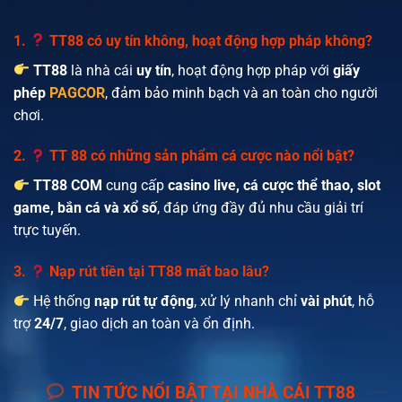
1.
TT88 có uy tín không, hoạt động hợp pháp không?
TT88
là nhà cái
uy tín
, hoạt động hợp pháp với
giấy
phép
PAGCOR
, đảm bảo minh bạch và an toàn cho người
chơi.
2.
TT 88 có những sản phẩm cá cược nào nổi bật?
TT88 COM
cung cấp
casino live, cá cược thể thao, slot
game, bắn cá và xổ số
, đáp ứng đầy đủ nhu cầu giải trí
trực tuyến.
3.
Nạp rút tiền tại TT88 mất bao lâu?
Hệ thống
nạp rút tự động
, xử lý nhanh chỉ
vài phút
, hỗ
trợ
24/7
, giao dịch an toàn và ổn định.
TIN TỨC NỔI BẬT TẠI NHÀ CÁI TT88