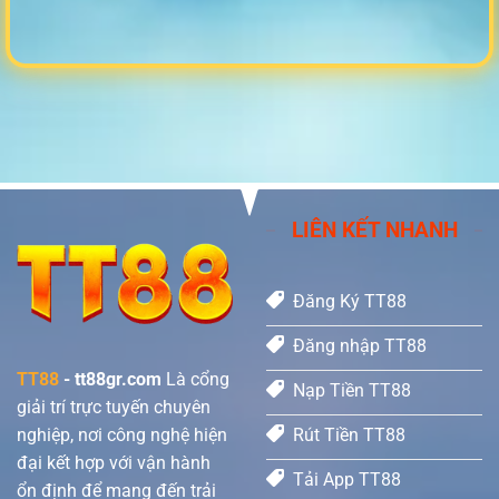
LIÊN KẾT NHANH
Đăng Ký TT88
Đăng nhập TT88
TT88
- tt88gr.com
Là cổng
Nạp Tiền TT88
giải trí trực tuyến chuyên
nghiệp, nơi công nghệ hiện
Rút Tiền TT88
đại kết hợp với vận hành
Tải App TT88
ổn định để mang đến trải