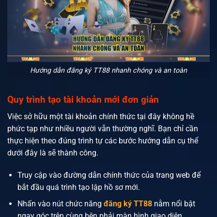
Hướng dẫn đăng ký TT88 nhanh chóng và an toàn
Quy trình tạo tài khoản mới đơn giản
Việc sở hữu một tài khoản chính thức tại đây không hề
phức tạp như nhiều người vẫn thường nghĩ. Bạn chỉ cần
thực hiện theo đúng trình tự các bước hướng dẫn cụ thể
dưới đây là sẽ thành công.
Truy cập vào đường dẫn chính thức của trang web để
bắt đầu quá trình tạo lập hồ sơ mới.
Nhấn vào nút chức năng
đăng ký TT88
nằm nổi bật
ngay góc trên cùng bên phải màn hình giao diện.