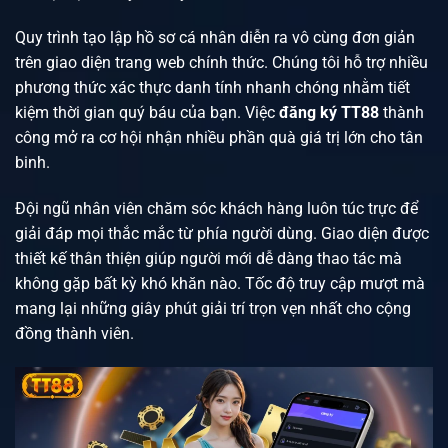
Quy trình tạo lập hồ sơ cá nhân diễn ra vô cùng đơn giản
trên giao diện trang web chính thức. Chúng tôi hỗ trợ nhiều
phương thức xác thực danh tính nhanh chóng nhằm tiết
kiệm thời gian quý báu của bạn. Việc
đăng ký TT88
thành
công mở ra cơ hội nhận nhiều phần quà giá trị lớn cho tân
binh.
Đội ngũ nhân viên chăm sóc khách hàng luôn túc trực để
giải đáp mọi thắc mắc từ phía người dùng. Giao diện được
thiết kế thân thiện giúp người mới dễ dàng thao tác mà
không gặp bất kỳ khó khăn nào. Tốc độ truy cập mượt mà
mang lại những giây phút giải trí trọn vẹn nhất cho cộng
đồng thành viên.