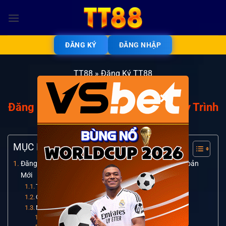
Bỏ
qua
nội
dung
ĐĂNG KÝ
ĐĂNG NHẬP
TT88
»
Đăng Ký TT88
×
Đăng Ký TT88 – Chỉ Dẫn Chi Tiết Quy Trình
Tạo Tài Khoản Mới
MỤC LỤC
Đăng Ký TT88 – Chỉ Dẫn Chi Tiết Quy Trình Tạo Tài Khoản
Mới
Tìm hiểu thông tin chính về đăng ký TT88
Quy trình tạo tài khoản mới đơn giản
Một số lưu ý quan trọng cần nhớ khi đăng ký TT88
Độ tuổi quy định khi đăng ký TT88