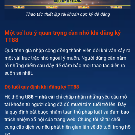
Thao tác thiết lập tài khoản cực kỳ dễ dàng
Một số lưu ý quan trọng cần nhớ khi đăng ký
TT88
Quá trình gia nhập cộng đồng thành viên đôi khi vẫn xảy ra
một vài trục trặc nhỏ ngoài ý muốn. Người dùng cần nắm
rõ những điểm sau đây để đảm bảo mọi thao tác diễn ra
suôn sẻ nhất.
Độ tuổi quy định khi đăng ký TT88
Hệ thống
tt88 – nhà cái
chỉ chấp nhận những yêu cầu mở
tài khoản từ người dùng đã đủ mười tám tuổi trở lên. Đây
là quy định bắt buộc nhằm tuân thủ pháp luật và đảm bảo
trách nhiệm xã hội của trang web. Chúng tôi sẽ từ chối
cung cấp dịch vụ nếu phát hiện gian lận về độ tuổi trong hồ
sơ.