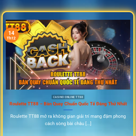
14
Th12
CASINO ONLINE TT88
Roulette TT88 – Bàn Quay Chuẩn Quốc Tế Đáng Thử Nhất
Roulette TT88 mở ra không gian giải trí mang đậm phong
cách sòng bài châu [...]