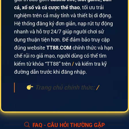
cá, xổ số và cá cược thể thao
, tối ưu trải
nghiệm trên cả máy tính và thiết bị di động.
Hệ thống đăng ký đơn giản, nạp rút tự động
nhanh và hỗ trợ 24/7 giúp người chơi sử
dụng thuận tiện hơn. Để đảm bảo truy cập
đúng website
TT88.COM
chính thức và hạn
chế rủi ro giả mạo, người dùng có thể tìm
kiếm từ khóa “TT88” trên
/
và kiểm tra kỹ
đường dẫn trước khi đăng nhập.
Trang chủ chính thức:
/
FAQ - CÂU HỎI THƯỜNG GẶP