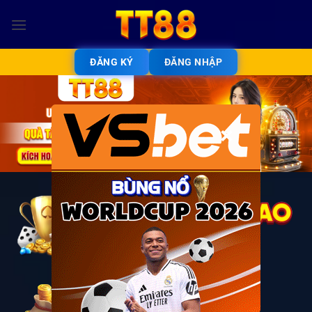
Bỏ
qua
nội
dung
ĐĂNG KÝ
ĐĂNG NHẬP
×