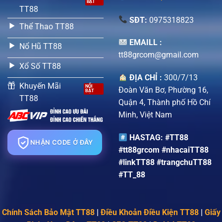
TT88
SĐT:
0975318823
Thể Thao TT88
EMAILL :
Nổ Hũ TT88
tt88grcom@gmail.com
Xổ Số TT88
ĐỊA CHỈ :
300/7/13
Khuyến Mãi
Đoàn Văn Bơ, Phường 16,
TT88
Quận 4, Thành phố Hồ Chí
Minh, Việt Nam
HASTAG: #TT88
NHẬN CODE Ở ĐÂY
#tt88grcom #nhacaiTT88
#linkTT88 #trangchuTT88
#TT_88
Chính Sách Bảo Mật TT88
|
Điều Khoản Điều Kiện TT88
|
Giấy