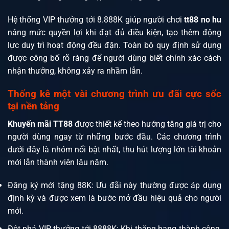
Hệ thống VIP thưởng tới 8.888K giúp người chơi
tt88 no hu
nâng mức quyền lợi khi đạt đủ điều kiện, tạo thêm động
lực duy trì hoạt động đều đặn. Toàn bộ quy định sử dụng
được công bố rõ ràng để người dùng biết chính xác cách
nhận thưởng, không xảy ra nhầm lẫn.
Thống kê một vài chương trình ưu đãi cực sốc
tại nền tảng
Khuyến mãi TT88
được thiết kế theo hướng tăng giá trị cho
người dùng ngay từ những bước đầu. Các chương trình
dưới đây là nhóm nổi bật nhất, thu hút lượng lớn tài khoản
mới lẫn thành viên lâu năm.
Đăng ký mới tặng 88K: Ưu đãi này thường được áp dụng
định kỳ và được xem là bước mở đầu hiệu quả cho người
mới.
Đột phá VIP thưởng tới 8888K: Khi thăng hạng thành công,