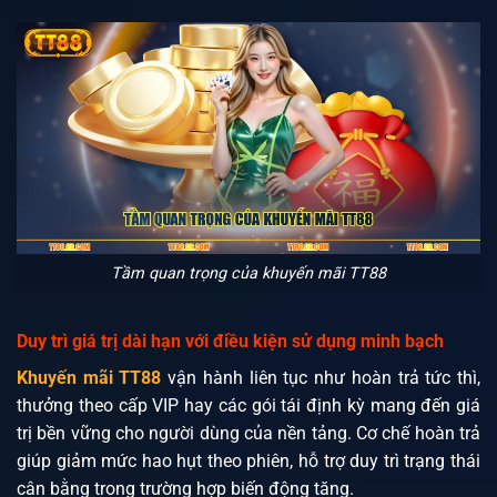
Tầm quan trọng của khuyến mãi TT88
Duy trì giá trị dài hạn với điều kiện sử dụng minh bạch
Khuyến mãi TT88
vận hành liên tục như hoàn trả tức thì,
thưởng theo cấp VIP hay các gói tái định kỳ mang đến giá
trị bền vững cho người dùng của nền tảng. Cơ chế hoàn trả
giúp giảm mức hao hụt theo phiên, hỗ trợ duy trì trạng thái
cân bằng trong trường hợp biến động tăng.