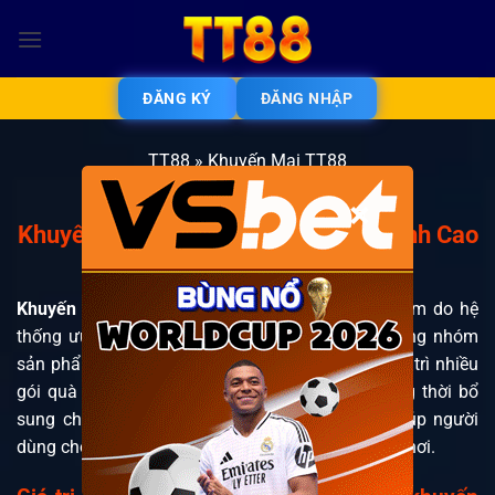
Bỏ
qua
nội
dung
ĐĂNG KÝ
ĐĂNG NHẬP
TT88
»
Khuyến Mại TT88
×
Khuyến Mãi TT88 – Chuỗi Ưu Đãi Đỉnh Cao
Cho Thành Viên
Khuyến mãi TT88
luôn được người dùng tìm kiếm do hệ
thống ưu đãi tại đây khá phong phú, phù hợp từng nhóm
sản phẩm theo chu kỳ nhất định.
TT88 no hu
duy trì nhiều
gói quà tặng trong giai đoạn đầu tham gia, đồng thời bổ
sung chương trình theo mức cấp độ. Bài viết giúp người
dùng chọn đúng ưu đãi cần thiết cho từng phiên chơi.