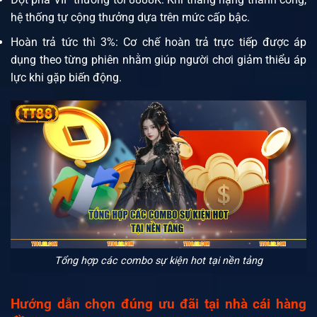
hệ thống tự cộng thưởng dựa trên mức cấp bậc.
Hoàn trả tức thì 3%: Cơ chế hoàn trả trực tiếp được áp
dụng theo từng phiên nhằm giúp người chơi giảm thiểu áp
lực khi gặp biến động.
Tổng hợp các combo sự kiện hot tại nền tảng
Hướng dẫn chọn đúng ưu đãi tại nhà cái hàng