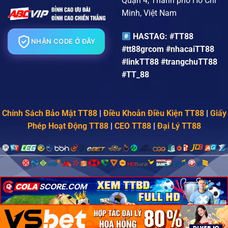
Quận 4, Thành phố Hồ Chí
Minh, Việt Nam
HASTAG: #TT88
NHẬN CODE Ở ĐÂY
#tt88grcom #nhacaiTT88
#linkTT88 #trangchuTT88
#TT_88
Chính Sách Bảo Mật TT88
|
Điều Khoản Điều Kiện TT88
|
Giấy
Phép Hoạt Động TT88
|
CEO TT88
|
Đại Lý TT88
×
×
×
ĐẾN NHƯ GHOST VÀ ĐI NHƯ GHOST