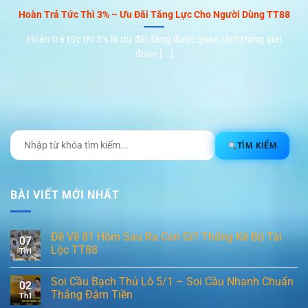
Hoàn Trả Tức Thì 3% – Ưu Đãi Tăng Lực Cho Người Dùng TT88
Hoàn trả tức thì 3% là ưu đãi đang được quan tâm trong giai
đoạn [...]
TÌM KIẾM
BÀI VIẾT MỚI NHẤT
Đề Về 81 Hôm Sau Ra Con Gì? Thống Kê Bộ Tài
07
Lộc TT88
Th1
Không
có
Soi Cầu Bạch Thủ Lô 5/1 – Soi Cầu Nhanh Chuẩn
bình
02
luận
Thắng Đậm Tiền
Th1
ở