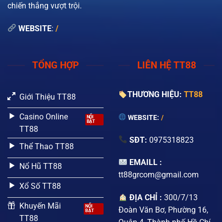
chiến thắng vượt trội.
WEBSITE
:
/
TỔNG HỢP
LIÊN HỆ TT88
THƯƠNG HIỆU:
TT88
Giới Thiệu TT88
Casino Online
WEBSITE:
/
TT88
SĐT:
0975318823
Thể Thao TT88
EMAILL :
Nổ Hũ TT88
tt88grcom@gmail.com
Xổ Số TT88
ĐỊA CHỈ :
300/7/13
Khuyến Mãi
Đoàn Văn Bơ, Phường 16,
TT88