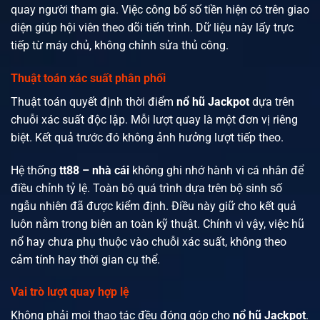
quay người tham gia. Việc công bố số tiền hiện có trên giao
diện giúp hội viên theo dõi tiến trình. Dữ liệu này lấy trực
tiếp từ máy chủ, không chỉnh sửa thủ công.
Thuật toán xác suất phân phối
Thuật toán quyết định thời điểm
nổ hũ Jackpot
dựa trên
chuỗi xác suất độc lập. Mỗi lượt quay là một đơn vị riêng
biệt. Kết quả trước đó không ảnh hưởng lượt tiếp theo.
Hệ thống
tt88 – nhà cái
không ghi nhớ hành vi cá nhân để
điều chỉnh tỷ lệ. Toàn bộ quá trình dựa trên bộ sinh số
ngẫu nhiên đã được kiểm định. Điều này giữ cho kết quả
luôn nằm trong biên an toàn kỹ thuật. Chính vì vậy, việc hũ
nổ hay chưa phụ thuộc vào chuỗi xác suất, không theo
cảm tính hay thời gian cụ thể.
Vai trò lượt quay hợp lệ
Không phải mọi thao tác đều đóng góp cho
nổ hũ Jackpot
.