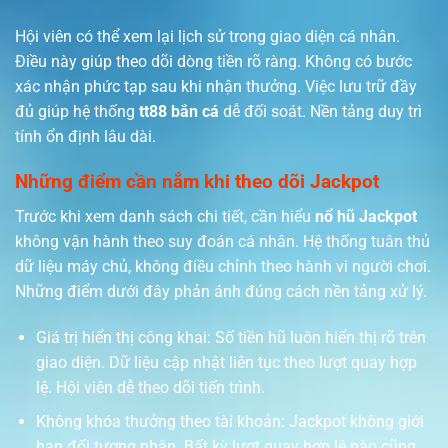
Hội viên có thể xem lại lịch sử trong giao diện cá nhân.
Điều này giúp theo dõi dòng tiền rõ ràng. Không có bước
xác nhận phức tạp sau khi nhận thưởng. Việc lưu trữ đầy
đủ giúp hệ thống
tt88 bắn cá
dễ đối soát. Nền tảng duy trì
tính ổn định lâu dài.
Những điểm cần nắm khi theo dõi Jackpot
Trước khi xem danh sách chi tiết, cần hiểu
nổ hũ Jackpot
không vận hành theo suy đoán cá nhân. Hệ thống tuân thủ
dữ liệu máy chủ, không điều chỉnh theo hành vi người chơi.
Những điểm dưới đây phản ánh đúng cách nền tảng xử lý.
Giá trị hiển thị công khai: Số tiền hũ luôn hiển thị rõ trên
giao diện. Dữ liệu cập nhật liên tục theo lượt quay hợp
lệ. Hội viên dễ theo dõi tiến trình.
Không khóa thưởng theo tài khoản: Jackpot không giới
hạn đối tượng nhận. Bất kỳ lượt quay hợp lệ nào cũng