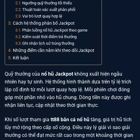
Ngưỡng quỹ thưởng tối thiểu
Thuật toán xác suất phân phối
Vai trò lượt quay hợp lệ
Cách hệ thống phân bổ Jackpot
Phân luồng nổ hũ Jackpot theo game
Kiểm soát thời điểm trả thưởng
Ghi nhận lịch sử trúng thưởng
Những điểm cần nắm khi theo dõi Jackpot
Kết luận
Quỹ thưởng của
nổ hũ Jackpot
không xuất hiện ngẫu
nhiên hay tự sinh. Hệ thống hình thành dựa trên tỷ lệ trích
lập cố định từ mỗi lượt quay hợp lệ. Mỗi phiên chơi đóng
góp một phần nhỏ vào hũ chung. Dòng tiền này được ghi
nhận liên tục, cập nhật theo thời gian thực.
Khi số lượt tham gia
tt88 bắn cá nổ hũ
tăng, giá trị hũ tích
lũy mở rộng theo cấp số cộng. Điều này lý giải vì sao giải
thưởng có thể đạt mức rất cao trong một khoảng thời gian