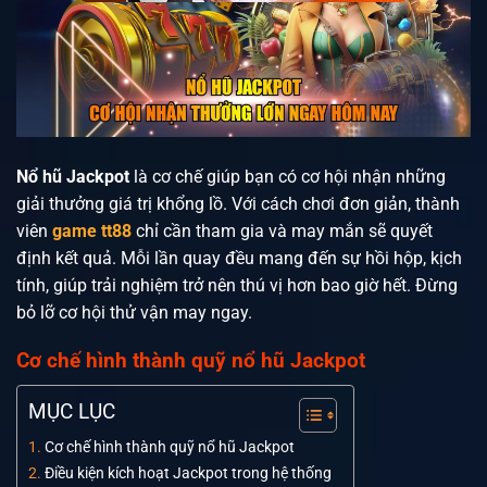
Nổ hũ Jackpot
là cơ chế giúp bạn có cơ hội nhận những
giải thưởng giá trị khổng lồ. Với cách chơi đơn giản, thành
viên
game tt88
chỉ cần tham gia và may mắn sẽ quyết
định kết quả. Mỗi lần quay đều mang đến sự hồi hộp, kịch
tính, giúp trải nghiệm trở nên thú vị hơn bao giờ hết. Đừng
bỏ lỡ cơ hội thử vận may ngay.
Cơ chế hình thành quỹ nổ hũ Jackpot
MỤC LỤC
Cơ chế hình thành quỹ nổ hũ Jackpot
Điều kiện kích hoạt Jackpot trong hệ thống