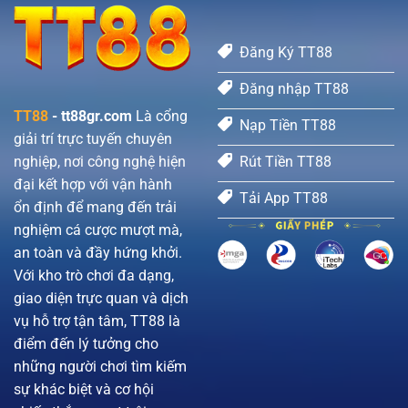
Người
Dùng
TT88
Đăng Ký TT88
Đăng nhập TT88
TT88
- tt88gr.com
Là cổng
Nạp Tiền TT88
giải trí trực tuyến chuyên
nghiệp, nơi công nghệ hiện
Rút Tiền TT88
đại kết hợp với vận hành
Tải App TT88
ổn định để mang đến trải
nghiệm cá cược mượt mà,
an toàn và đầy hứng khởi.
Với kho trò chơi đa dạng,
giao diện trực quan và dịch
vụ hỗ trợ tận tâm, TT88 là
điểm đến lý tưởng cho
những người chơi tìm kiếm
sự khác biệt và cơ hội