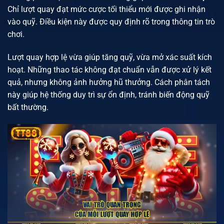
Chỉ lượt quay đạt mức cược tối thiểu mới được ghi nhận
vào quỹ. Điều kiện này được quy định rõ trong thông tin trò
chơi.
Lượt quay hợp lệ vừa giúp tăng quỹ, vừa mở xác suất kích
hoạt. Những thao tác không đạt chuẩn vẫn được xử lý kết
quả, nhưng không ảnh hưởng hũ thưởng. Cách phân tách
này giúp hệ thống duy trì sự ổn định, tránh biến động quỹ
bất thường.