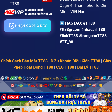
TT88
Quận 4, Thành phố Hồ Chí
Minh, Việt Nam
HASTAG: #TT88
NHẬN CODE Ở ĐÂY
#tt88grcom #nhacaiTT88
#linkTT88 #trangchuTT88
#TT_88
Chính Sách Bảo Mật TT88
|
Điều Khoản Điều Kiện TT88
|
Giấy
Phép Hoạt Động TT88
|
CEO TT88
|
Đại Lý TT88
×
×
×
ĐẾN NHƯ GHOST VÀ ĐI NHƯ GHOST