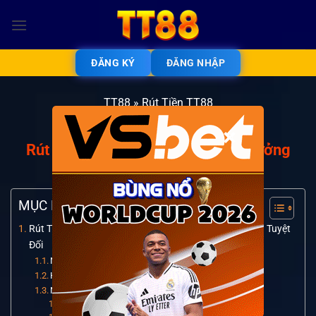
Bỏ
qua
nội
dung
ĐĂNG KÝ
ĐĂNG NHẬP
TT88
»
Rút Tiền TT88
×
Rút Tiền TT88 – Quy Trình Đổi Thưởng
Nhanh An Toàn Tuyệt Đối
MỤC LỤC
Rút Tiền TT88 – Quy Trình Đổi Thưởng Nhanh An Toàn Tuyệt
Đối
Những ưu điểm hấp dẫn khi hội viên rút tiền TT88
Hướng dẫn các bước thực hiện chuẩn
Những lưu ý quan trọng cần nhớ
Kiểm tra hạn mức số dư ví