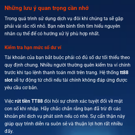
Những lưu ý quan trọng cần nhớ
Trong quá trình sử dụng dịch vụ đôi khi chúng ta sẽ gặp
phải vài rắc rối nhỏ. Bạn nên bình tĩnh tìm hiểu nguyên
nhân cụ thể để có hướng xử lý phù hợp nhất.
Kiểm tra hạn mức số dư ví
Tài khoản của bạn bắt buộc phải có đủ số dư tối thiểu theo
quy định chung. Nhiều người thường quên kiểm tra ví chính
trước khi tạo lệnh thanh toán mới trên trang. Hệ thống
tt88
slot
sẽ tự động từ chối nếu tài chính không đáp ứng được
yêu cầu cơ bản.
Việc
rút tiền TT88
đòi hỏi sự chính xác tuyệt đối về mặt
con số khi nhập. Hãy chắc chắn rằng bạn đã trừ đi các
khoản phí dịch vụ phát sinh nếu có nhé. Sự cẩn thận này
giúp quy trình diễn ra suôn sẻ và thuận lợi hơn rất nhiều
đấy.