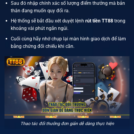
Sau đó nhập chính xác số lượng điểm thưởng mà bản
thân đang muốn quy đổi ra.
Hệ thống sẽ bắt đầu xét duyệt lệnh
rút tiền TT88
trong
khoảng vài phút ngắn ngủi.
Cuối cùng hãy nhớ chụp lại màn hình giao dịch để làm
bằng chứng đối chiếu khi cần.
Thao tác đổi thưởng đơn giản dễ dàng thực hiện