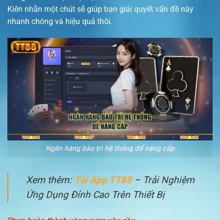
Kiên nhẫn một chút sẽ giúp bạn giải quyết vấn đề này
nhanh chóng và hiệu quả thôi.
Ngân hàng bảo trì hệ thống để nâng cấp
Xem thêm:
Tải App TT88
– Trải Nghiệm
Ứng Dụng Đỉnh Cao Trên Thiết Bị