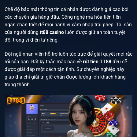
Chế độ bảo mật thông tin cá nhân được đánh giá cao bởi
các chuyên gia hàng đầu. Công nghệ mã hóa tiên tiến
ngăn chặn triệt để mọi hành vi xâm nhập trái phép. Tài sản
của người dùng
tt88 casino
luôn được giữ an toàn tuyệt
đối trong ví điện tử riêng.
Đội ngũ nhân viên hỗ trợ luôn túc trực để giải quyết mọi rắc
rối của bạn. Bất kỳ thắc mắc nào về
rút tiền TT88
đều sẽ
được giải đáp một cách tận tình. Sự chuyên nghiệp này
giúp địa chỉ giải trí giữ chân được lượng lớn khách hàng
trung thành.