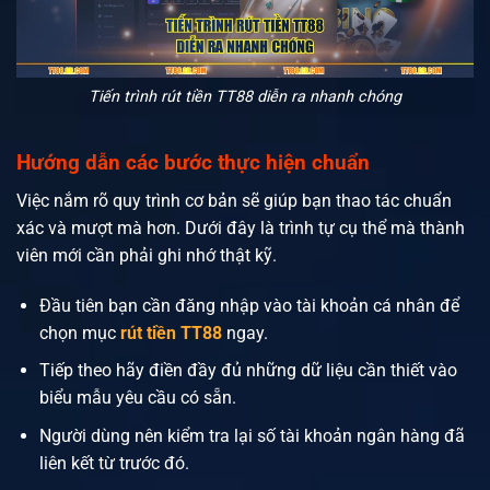
Tiến trình rút tiền TT88 diễn ra nhanh chóng
Hướng dẫn các bước thực hiện chuẩn
Việc nắm rõ quy trình cơ bản sẽ giúp bạn thao tác chuẩn
xác và mượt mà hơn. Dưới đây là trình tự cụ thể mà thành
viên mới cần phải ghi nhớ thật kỹ.
Đầu tiên bạn cần đăng nhập vào tài khoản cá nhân để
chọn mục
rút tiền TT88
ngay.
Tiếp theo hãy điền đầy đủ những dữ liệu cần thiết vào
biểu mẫu yêu cầu có sẵn.
Người dùng nên kiểm tra lại số tài khoản ngân hàng đã
liên kết từ trước đó.