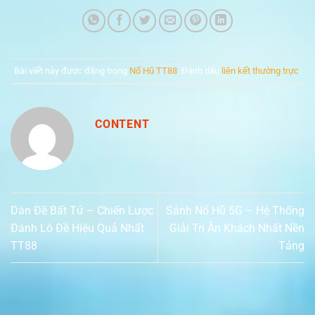
Bài viết này được đăng trong
Nổ Hũ TT88
. Đánh dấu
liên kết thường trực
.
CONTENT
Dàn Đề Bất Tử – Chiến Lược
Sảnh Nổ Hũ 5G – Hệ Thống
Đánh Lô Đề Hiệu Quả Nhất
Giải Trí Ăn Khách Nhất Nền
TT88
Tảng