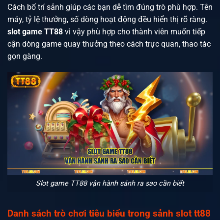
Cách bố trí sảnh giúp các bạn dễ tìm đúng trò phù hợp. Tên
máy, tỷ lệ thưởng, số dòng hoạt động đều hiển thị rõ ràng.
slot game TT88
vì vậy phù hợp cho thành viên muốn tiếp
cận dòng game quay thưởng theo cách trực quan, thao tác
gọn gàng.
Slot game TT88 vận hành sảnh ra sao cần biết
Danh sách trò chơi tiêu biểu trong sảnh slot tt88