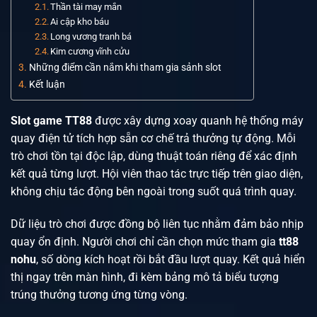
Thần tài may mắn
Ai cập kho báu
Long vương tranh bá
Kim cương vĩnh cửu
Những điểm cần nắm khi tham gia sảnh slot
Kết luận
Slot game TT88
được xây dựng xoay quanh hệ thống máy
quay điện tử tích hợp sẵn cơ chế trả thưởng tự động. Mỗi
trò chơi tồn tại độc lập, dùng thuật toán riêng để xác định
kết quả từng lượt. Hội viên thao tác trực tiếp trên giao diện,
không chịu tác động bên ngoài trong suốt quá trình quay.
Dữ liệu trò chơi được đồng bộ liên tục nhằm đảm bảo nhịp
quay ổn định. Người chơi chỉ cần chọn mức tham gia
tt88
nohu
, số dòng kích hoạt rồi bắt đầu lượt quay. Kết quả hiển
thị ngay trên màn hình, đi kèm bảng mô tả biểu tượng
trúng thưởng tương ứng từng vòng.