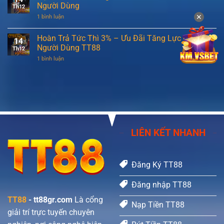
Tặng
Người Dùng
Chuẩn
Man
Th12
88K
Thắng
City
–
✕
ở
1 bình luận
Đậm
Vs
Ưu
Đột
Tiền
Chelsea
Đãi
Phá
5/1
Siêu
VIP
Hoàn Trả Tức Thì 3% – Ưu Đãi Tăng Lực Cho
Thông
Nhanh
14
Thưởng
Minh
Cho
Người Dùng TT88
Th12
Tới
Thành
8888K
ở
1 bình luận
Viên
–
Hoàn
Ưu
Trả
Thế
Tức
Lớn
Thì
Cho
3%
Người
–
Dùng
Ưu
Đãi
Tăng
Lực
Cho
LIÊN KẾT NHANH
Người
Dùng
TT88
Đăng Ký TT88
Đăng nhập TT88
TT88
- tt88gr.com
Là cổng
Nạp Tiền TT88
giải trí trực tuyến chuyên