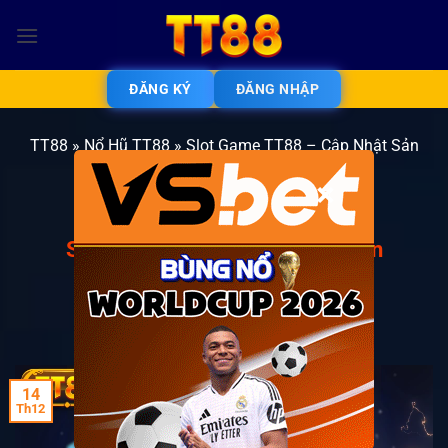
Bỏ
qua
nội
dung
ĐĂNG KÝ
ĐĂNG NHẬP
TT88
»
Nổ Hũ TT88
»
Slot Game TT88 – Cập Nhật Sản
Phẩm Quay Hũ Đổi Thưởng
×
NỔ HŨ TT88
Slot Game TT88 – Cập Nhật Sản
Phẩm Quay Hũ Đổi Thưởng
ĐĂNG VÀO
THÁNG 12 14, 2025
BỞI
CONTENT
14
Th12