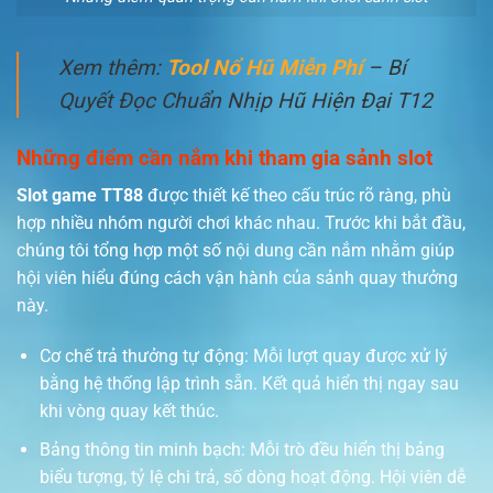
Xem thêm:
Tool Nổ Hũ Miễn Phí
– Bí
Quyết Đọc Chuẩn Nhịp Hũ Hiện Đại T12
Những điểm cần nắm khi tham gia sảnh slot
Slot game TT88
được thiết kế theo cấu trúc rõ ràng, phù
hợp nhiều nhóm người chơi khác nhau. Trước khi bắt đầu,
chúng tôi tổng hợp một số nội dung cần nắm nhằm giúp
hội viên hiểu đúng cách vận hành của sảnh quay thưởng
này.
Cơ chế trả thưởng tự động: Mỗi lượt quay được xử lý
bằng hệ thống lập trình sẵn. Kết quả hiển thị ngay sau
khi vòng quay kết thúc.
Bảng thông tin minh bạch: Mỗi trò đều hiển thị bảng
biểu tượng, tỷ lệ chi trả, số dòng hoạt động. Hội viên dễ