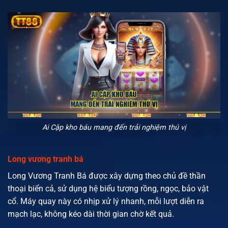
Ai Cập kho báu mang đến trải nghiệm thú vị
Long vương tranh bá
Long Vương Tranh Bá được xây dựng theo chủ đề thần
thoại biển cả, sử dụng hệ biểu tượng rồng, ngọc, bảo vật
cổ. Máy quay này có nhịp xử lý nhanh, mỗi lượt diễn ra
mạch lạc, không kéo dài thời gian chờ kết quả.