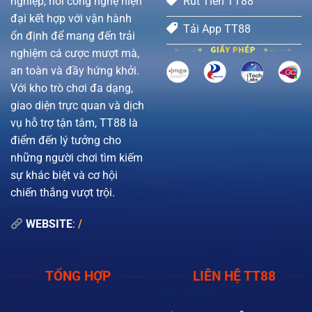
nghiệp, nơi công nghệ hiện
Rút Tiền TT88
đại kết hợp với vận hành
Tải App TT88
ổn định để mang đến trải
nghiệm cá cược mượt mà,
an toàn và đầy hứng khởi.
Với kho trò chơi đa dạng,
giao diện trực quan và dịch
vụ hỗ trợ tận tâm, TT88 là
điểm đến lý tưởng cho
những người chơi tìm kiếm
sự khác biệt và cơ hội
chiến thắng vượt trội.
WEBSITE
:
/
TỔNG HỢP
LIÊN HỆ TT88