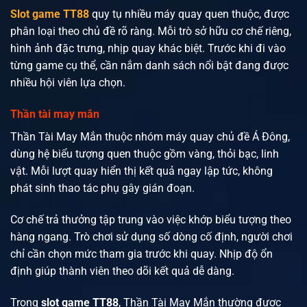
Slot game TT88
quy tụ nhiều máy quay quen thuộc, được
phân loại theo chủ đề rõ ràng. Mỗi trò sở hữu cơ chế riêng,
hình ảnh đặc trưng, nhịp quay khác biệt. Trước khi đi vào
từng game cụ thể, cần nắm danh sách nổi bật đang được
nhiều hội viên lựa chọn.
Thần tài may mắn
Thần Tài May Mắn thuộc nhóm máy quay chủ đề Á Đông,
dùng hệ biểu tượng quen thuộc gồm vàng, thỏi bạc, linh
vật. Mỗi lượt quay hiển thị kết quả ngay lập tức, không
phát sinh thao tác phụ gây gián đoạn.
Cơ chế trả thưởng tập trung vào việc khớp biểu tượng theo
hàng ngang. Trò chơi sử dụng số dòng cố định, người chơi
chỉ cần chọn mức tham gia trước khi quay. Nhịp độ ổn
định giúp thành viên theo dõi kết quả dễ dàng.
Trong
slot game TT88
, Thần Tài May Mắn thường được